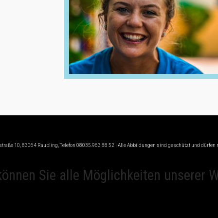
oststraße 10, 83064 Raubling, Telefon 08035.963 88 52 | Alle Abbildungen sind geschützt und dürf
können Sie alle Möglichkeiten unserer 