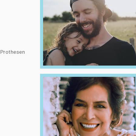
r Prothesen
d