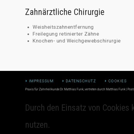
Zahnärztliche Chirurgie
Weisheitszahnentfernung
Freilegung retinierter Zähne
Knochen- und Weichgewebschirurgie
IMPRESSUM
DATENSCHUTZ
COOKIES
Praxis für Zahnheilkunde Dr. Matthias Funk, vertreten durch Matthias Funk | P
Durch den Einsatz von Cookies 
nutzen.