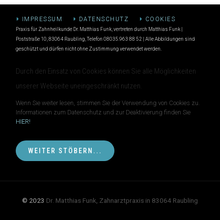
IMPRESSUM
DATENSCHUTZ
COOKIES
Praxis für Zahnheilkunde Dr. Matthias Funk, vertreten durch Matthias Funk |
Poststraße 10, 83064 Raubling, Telefon 08035.963 88 52 | Alle Abbildungen sind
geschützt und dürfen nicht ohne Zustimmung verwendet werden.
Durch den Einsatz von Cookies können Sie alle Möglichkeiten
unserer Webseite uneingeschränkt nutzen.
Wenn Sie weiter lesen, stimmen Sie der Verwendung von Cookies zu.
Informationen zum Datenschutz und zur Deaktivierung finden Sie
HIER!
WEITER STÖBERN...
© 2023
Dr. Matthias Funk, Zahnarztpraxis in 83064 Raubling