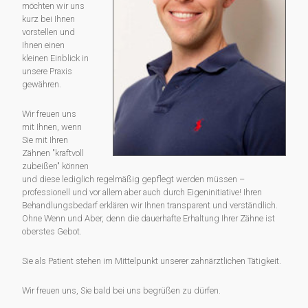
möchten wir uns
kurz bei Ihnen
vorstellen und
Ihnen einen
kleinen Einblick in
unsere Praxis
gewähren.
Wir freuen uns
mit Ihnen, wenn
Sie mit Ihren
Zähnen "kraftvoll
zubeißen" können
und diese lediglich regelmäßig gepflegt werden müssen –
professionell und vor allem aber auch durch Eigeninitiative! Ihren
Behandlungsbedarf erklären wir Ihnen transparent und verständlich.
Ohne Wenn und Aber, denn die dauerhafte Erhaltung Ihrer Zähne ist
oberstes Gebot.
Sie als Patient stehen im Mittelpunkt unserer zahnärztlichen Tätigkeit.
Wir freuen uns, Sie bald bei uns begrüßen zu dürfen.