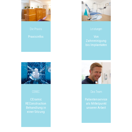
Die Praxis
Leistungen
Praxisinfos
Von
Zahnreinigung
bis Implantaten
CEREC
Das Team
CEramic
Patientenservice
REConstruction
als Mittelpunkt
Behandlung in
unserer Arbeit
einer Sitzung